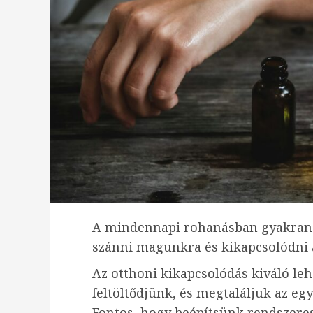
A mindennapi rohanásban gyakran e
szánni magunkra és kikapcsolódni 
Az otthoni kikapcsolódás kiváló leh
feltöltődjünk, és megtaláljuk az eg
Fontos, hogy beépítsünk rendszeres 