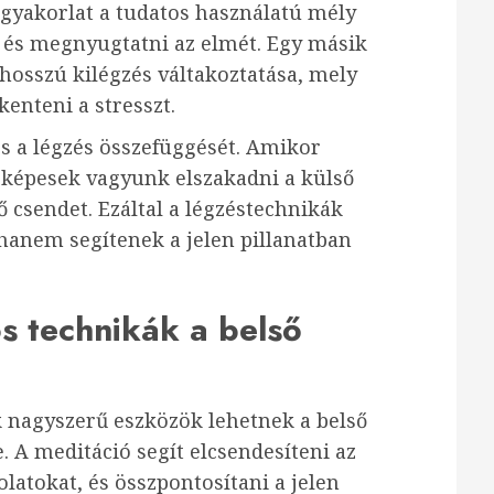
 gyakorlat a tudatos használatú mély
et és megnyugtatni az elmét. Egy másik
 hosszú kilégzés váltakoztatása, mely
kenteni a stresszt.
és a légzés összefüggését. Amikor
 képesek vagyunk elszakadni a külső
ő csendet. Ezáltal a légzéstechnikák
hanem segítenek a jelen pillanatban
ós technikák a belső
k nagyszerű eszközök lehetnek a belső
 A meditáció segít elcsendesíteni az
latokat, és összpontosítani a jelen