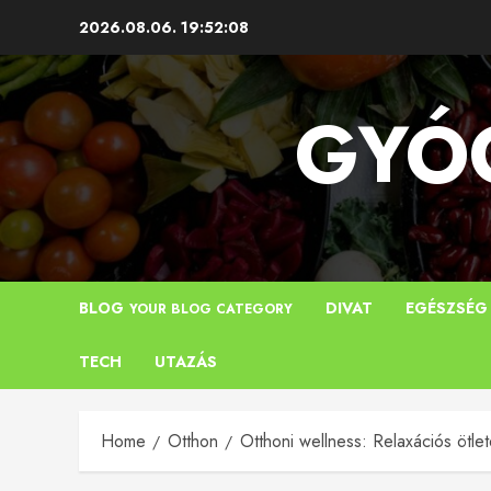
Skip
2026.08.06.
19:52:10
to
content
GYÓG
BLOG
DIVAT
EGÉSZSÉG
YOUR BLOG CATEGORY
TECH
UTAZÁS
Home
Otthon
Otthoni wellness: Relaxációs ötle