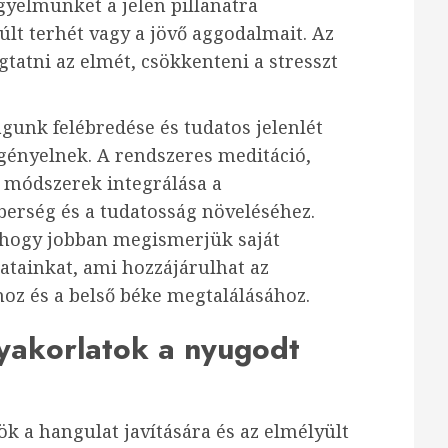
gyelmünket a jelen pillanatra
lt terhét vagy a jövő aggodalmait. Az
gtatni az elmét, csökkenteni a stresszt
unk felébredése és tudatos jelenlét
igényelnek. A rendszeres meditáció,
 módszerek integrálása a
erség és a tudatosság növeléséhez.
 hogy jobban megismerjük saját
atainkat, ami hozzájárulhat az
oz és a belső béke megtalálásához.
yakorlatok a nyugodt
k a hangulat javítására és az elmélyült