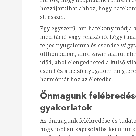
hozzájárulhat ahhoz, hogy hatéko
stresszel.
Egy egyszerű, ám hatékony módja a
meditáció vagy relaxáció. Légy tud
teljes nyugalomra és csendre vágys
otthonodban, ahol zavartalanul elmé
időd, ahol elengedheted a külső vil
csend és a belső nyugalom megterem
harmóniát hoz az életedbe.
Önmagunk felébredése 
gyakorlatok
Az önmagunk felébredése és tudatos
hogy jobban kapcsolatba kerüljünk 