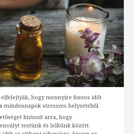
lfelejtjük, hogy mennyire fontos időt
a mindennapok stresszes helyzetéből.
etőséget biztosít arra, hogy
yensúlyt testünk és lelkünk között.
időt az otthoni pihenésre, hiszen ez