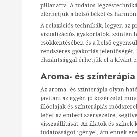
pillanatra. A tudatos légzéstechniká
elérhetjük a belső békét és harmóni
A relaxációs technikák, legyen az p
vizualizációs gyakorlatok, szintén 
csökkentésében és a belső egyensúly
rendszeres gyakorlás jelentőségét,
elszántsággal érhetjük el a kívánt
Aroma- és színterápia
Az aroma- és színterápia olyan ha
javítani az egyén jó közérzetét mind
illóolajak és színterápiás módszer
lehet az emberi szervezetre, segítv
visszaállítását. Az illatok és színek
tudatosságot igényel, ám ennek er