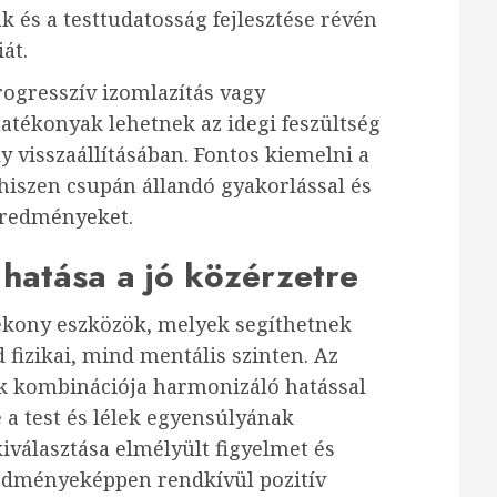
k és a testtudatosság fejlesztése révén
át.
rogresszív izomlazítás vagy
hatékonyak lehetnek az idegi feszültség
 visszaállításában. Fontos kiemelni a
 hiszen csupán állandó gyakorlással és
 eredményeket.
 hatása a jó közérzetre
tékony eszközök, melyek segíthetnek
 fizikai, mind mentális szinten. Az
ek kombinációja harmonizáló hatással
e a test és lélek egyensúlyának
 kiválasztása elmélyült figyelmet és
edményeképpen rendkívül pozitív