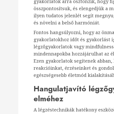
gyakorlatok arra ösztönzik, hogy fi
összpontosítsuk, és elengedjük a mú
ilyen tudatos jelenlét segít megnyu
és növelni a belső harmóniát.
Fontos hangsúlyozni, hogy az önmag
gyakorlatokhoz időt és gyakorlást 
légzőgyakorlatok vagy mindfulness
mindennapokba hozzájárulhat az éb
Ezen gyakorlatok segítenek abban,
reakcióinkat, érzéseinket és gondol
egészségesebb életmód kialakításáh
Hangulatjavító légzőg
elméhez
A légzéstechnikák hatékony eszközö