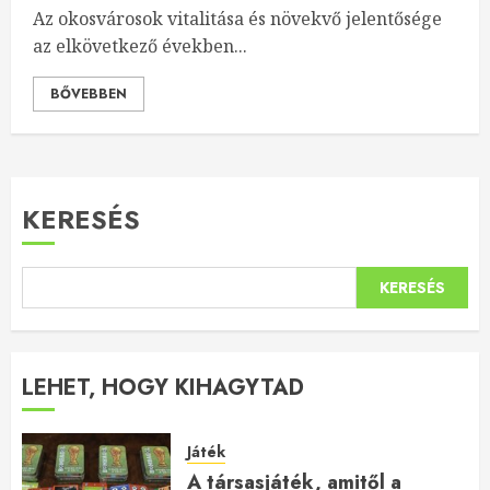
Az okosvárosok vitalitása és növekvő jelentősége
az elkövetkező években...
BŐVEBBEN
KERESÉS
KERESÉS
LEHET, HOGY KIHAGYTAD
Játék
A társasjáték, amitől a