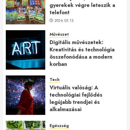
gyerekek végre leteszik a
telefont
2026.03.13.
Művészet
Digitális művészetek:
Kreativitás és technológia
összefonódása a modern
korban
2026.01.27.
Tech
Virtuális valóság: A
technológiai fejlődés
legújabb trendjei és
alkalmazásai
2026.01.23.
Egészség