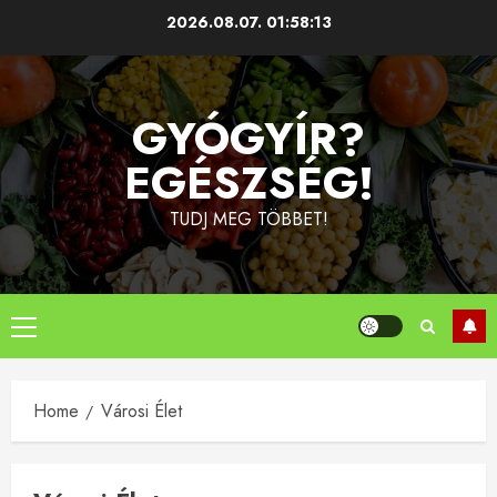
Skip
2026.08.07.
01:58:13
to
content
GYÓGYÍR?
EGÉSZSÉG!
TUDJ MEG TÖBBET!
Primary
Menu
Home
Városi Élet