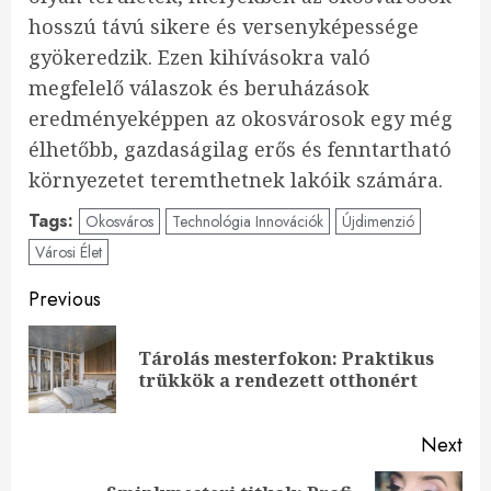
hosszú távú sikere és versenyképessége
gyökeredzik. Ezen kihívásokra való
megfelelő válaszok és beruházások
eredményeképpen az okosvárosok egy még
élhetőbb, gazdaságilag erős és fenntartható
környezetet teremthetnek lakóik számára.
Tags:
Okosváros
Technológia Innovációk
Újdimenzió
Városi Élet
Continue
Previous
Reading
Tárolás mesterfokon: Praktikus
Pre
trükkök a rendezett otthonért
pos
Next