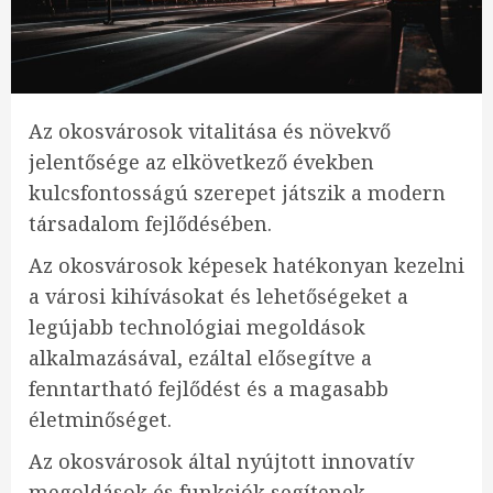
Az okosvárosok vitalitása és növekvő
jelentősége az elkövetkező években
kulcsfontosságú szerepet játszik a modern
társadalom fejlődésében.
Az okosvárosok képesek hatékonyan kezelni
a városi kihívásokat és lehetőségeket a
legújabb technológiai megoldások
alkalmazásával, ezáltal elősegítve a
fenntartható fejlődést és a magasabb
életminőséget.
Az okosvárosok által nyújtott innovatív
megoldások és funkciók segítenek