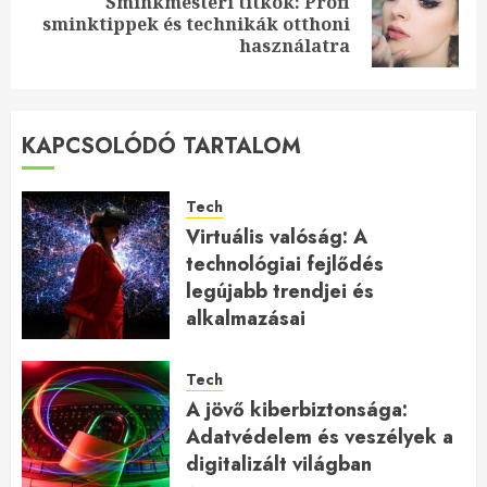
Sminkmesteri titkok: Profi
Next
sminktippek és technikák otthoni
post:
használatra
KAPCSOLÓDÓ TARTALOM
Tech
Virtuális valóság: A
technológiai fejlődés
legújabb trendjei és
alkalmazásai
2026.01.23.
Tech
A jövő kiberbiztonsága:
Adatvédelem és veszélyek a
digitalizált világban