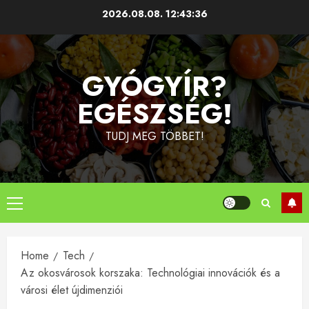
Skip
2026.08.08.
12:43:37
to
content
GYÓGYÍR?
EGÉSZSÉG!
TUDJ MEG TÖBBET!
Primary
Menu
Home
Tech
Az okosvárosok korszaka: Technológiai innovációk és a
városi élet újdimenziói