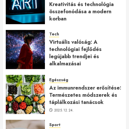
Kreativitás és technológia
összefonódása a modern
korban
2026.01.27.
Tech
Virtuális valóság: A
technológiai fejlődés
legújabb trendjei és
alkalmazásai
2026.01.23.
Egészség
Az immunrendszer erősítése:
Természetes módszerek és
táplálkozási tanácsok
2025.12.24.
Sport