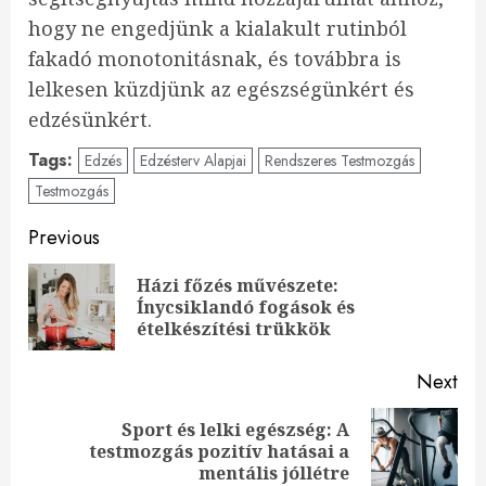
hogy ne engedjünk a kialakult rutinból
fakadó monotonitásnak, és továbbra is
lelkesen küzdjünk az egészségünkért és
edzésünkért.
Tags:
Edzés
Edzésterv Alapjai
Rendszeres Testmozgás
Testmozgás
Continue
Previous
Reading
Házi főzés művészete:
Pre
Ínycsiklandó fogások és
pos
ételkészítési trükkök
Next
Sport és lelki egészség: A
Next
testmozgás pozitív hatásai a
post:
mentális jóllétre