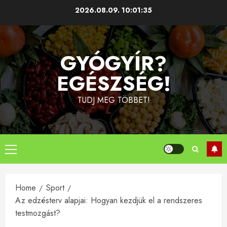
Skip
2026.08.09.
10:01:36
to
content
GYÓGYÍR?
EGÉSZSÉG!
TUDJ MEG TÖBBET!
Primary
Menu
Home
Sport
Az edzésterv alapjai: Hogyan kezdjük el a rendszeres
testmozgást?