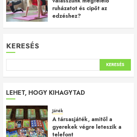
válasszunk megfelelő
ruházatot és cipőt az
edzéshez?
2025.05.23.
KERESÉS
KERESÉS
LEHET, HOGY KIHAGYTAD
Játék
A társasjáték, amitől a
gyerekek végre leteszik a
telefont