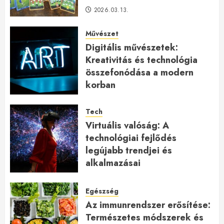
2026.03.13.
Művészet
Digitális művészetek:
Kreativitás és technológia
összefonódása a modern
korban
2026.01.27.
Tech
Virtuális valóság: A
technológiai fejlődés
legújabb trendjei és
alkalmazásai
2026.01.23.
Egészség
Az immunrendszer erősítése:
Természetes módszerek és