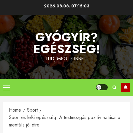
Skip
2026.08.08.
07:15:04
to
content
GYÓGYÍR?
EGÉSZSÉG!
TUDJ MEG TÖBBET!
Primary
Menu
Home
Sport
Sport és lelki egészség: A testmozgás pozitív hatásai a
mentális jóllétre