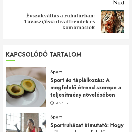
Next
Évszakváltás a ruhatárban:
Next
Tavaszi/őszi divattrendek és
post:
kombinációk
KAPCSOLÓDÓ TARTALOM
Sport
Sport és táplálkozás: A
megfelelő étrend szerepe a
teljesítmény növelésében
2025.12.11.
Sport
Sportruházat útmutató: Hogy