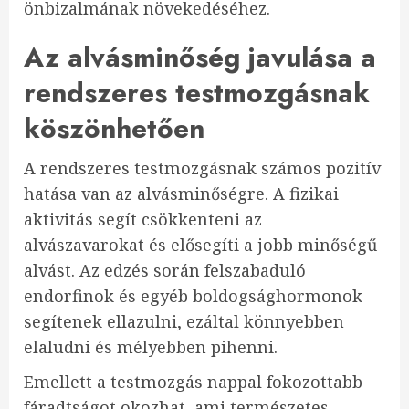
önbizalmának növekedéséhez.
Az alvásminőség javulása a
rendszeres testmozgásnak
köszönhetően
A rendszeres testmozgásnak számos pozitív
hatása van az alvásminőségre. A fizikai
aktivitás segít csökkenteni az
alvászavarokat és elősegíti a jobb minőségű
alvást. Az edzés során felszabaduló
endorfinok és egyéb boldogsághormonok
segítenek ellazulni, ezáltal könnyebben
elaludni és mélyebben pihenni.
Emellett a testmozgás nappal fokozottabb
fáradtságot okozhat, ami természetes