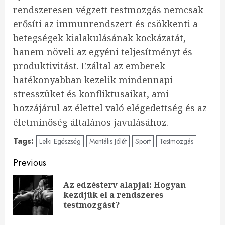
rendszeresen végzett testmozgás nemcsak
erősíti az immunrendszert és csökkenti a
betegségek kialakulásának kockázatát,
hanem növeli az egyéni teljesítményt és
produktivitást. Ezáltal az emberek
hatékonyabban kezelik mindennapi
stresszüket és konfliktusaikat, ami
hozzájárul az élettel való elégedettség és az
életminőség általános javulásához.
Tags:
Lelki Egészség
Mentális Jólét
Sport
Testmozgás
Continue
Previous
Reading
Az edzésterv alapjai: Hogyan
Pre
kezdjük el a rendszeres
pos
testmozgást?