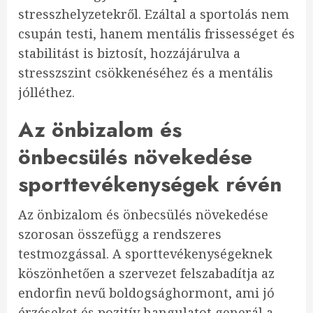
stresszhelyzetekről. Ezáltal a sportolás nem
csupán testi, hanem mentális frissességet és
stabilitást is biztosít, hozzájárulva a
stresszszint csökkenéséhez és a mentális
jólléthez.
Az önbizalom és
önbecsülés növekedése
sporttevékenységek révén
Az önbizalom és önbecsülés növekedése
szorosan összefügg a rendszeres
testmozgással. A sporttevékenységeknek
köszönhetően a szervezet felszabadítja az
endorfin nevű boldogsághormont, ami jó
érzéseket és pozitív hangulatot generál a