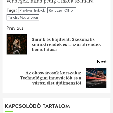
vendégek, mind pedig a lakók számára.
Tags:
Praktikus Trükkök
Rendezett Otthon
Tárolás Mesterfokon
Continue
Previous
Reading
Smink és hajdivat: Szezonális
Pre
sminktrendek és frizuratrendek
pos
bemutatása
Next
Az okosvárosok korszaka:
Next
Technológiai innovációk és a
post:
városi élet újdimenziói
KAPCSOLÓDÓ TARTALOM