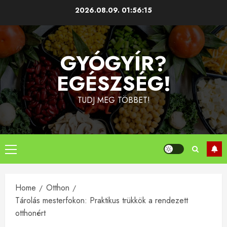
Skip
2026.08.09.
01:56:16
to
content
GYÓGYÍR?
EGÉSZSÉG!
TUDJ MEG TÖBBET!
Primary
Menu
Home
Otthon
Tárolás mesterfokon: Praktikus trükkök a rendezett
otthonért