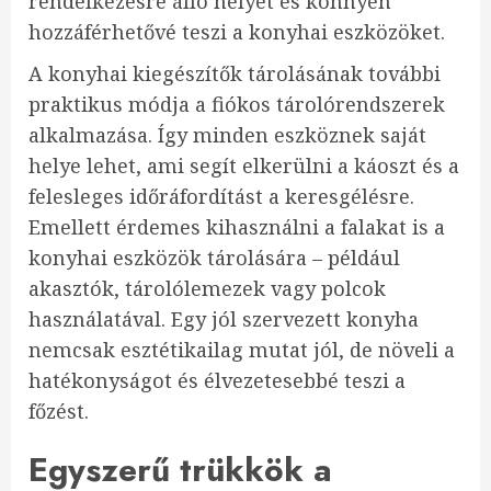
rendelkezésre álló helyet és könnyen
hozzáférhetővé teszi a konyhai eszközöket.
A konyhai kiegészítők tárolásának további
praktikus módja a fiókos tárolórendszerek
alkalmazása. Így minden eszköznek saját
helye lehet, ami segít elkerülni a káoszt és a
felesleges időráfordítást a keresgélésre.
Emellett érdemes kihasználni a falakat is a
konyhai eszközök tárolására – például
akasztók, tárolólemezek vagy polcok
használatával. Egy jól szervezett konyha
nemcsak esztétikailag mutat jól, de növeli a
hatékonyságot és élvezetesebbé teszi a
főzést.
Egyszerű trükkök a