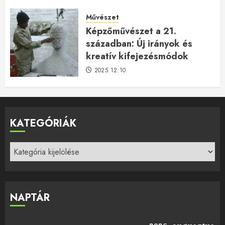
Művészet
Képzőművészet a 21.
században: Új irányok és
kreatív kifejezésmódok
2025.12.10.
KATEGÓRIÁK
Kategóriák
NAPTÁR